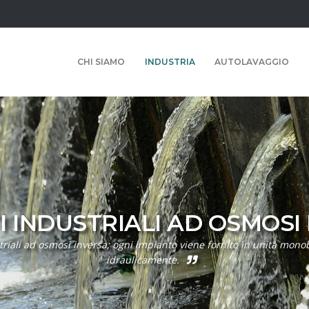
CHI SIAMO
INDUSTRIA
AUTOLAVAGGIO
I INDUSTRIALI AD OSMOSI
striali ad osmosi inversa; ogni impianto viene fornito in unità mon
idraulicamente.