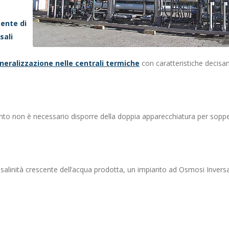
ente di
sali
eralizzazione nelle centrali termiche
con caratteristiche decis
to non è necessario disporre della doppia apparecchiatura per sopper
na salinità crescente dell’acqua prodotta, un impianto ad Osmosi Inver