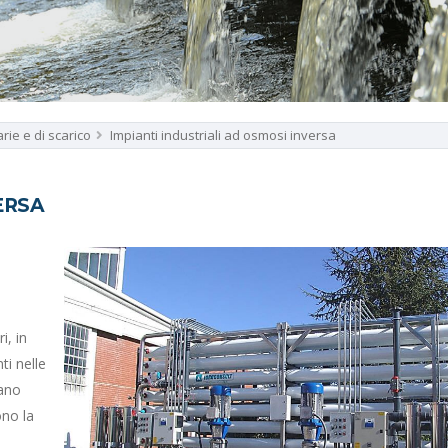
rie e di scarico
Impianti industriali ad osmosi inversa
ERSA
i, in
ti nelle
cano
ono la