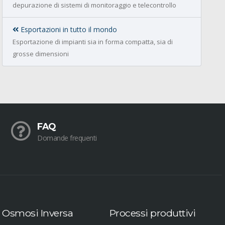
depurazione di sistemi di monitoraggio e telecontrollo
Esportazioni in tutto il mondo
Esportazione di impianti sia in forma compatta, sia di
grosse dimensioni
FAQ
Domande frequenti
Osmosi Inversa
Processi produttivi