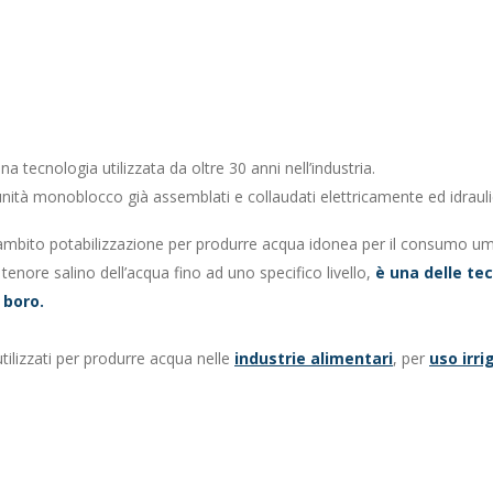
a tecnologia utilizzata da oltre 30 anni nell’industria.
 unità monoblocco già assemblati e collaudati elettricamente ed idrau
 ambito potabilizzazione per produrre acqua idonea per il consumo u
 tenore salino dell’acqua fino ad uno specifico livello,
è una delle te
i boro.
tilizzati per produrre acqua nelle
industrie alimentari
, per
uso irri