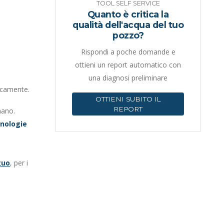
TOOL SELF SERVICE
Quanto è critica la
qualità dell'acqua del tuo
pozzo?
Rispondi a poche domande e
ottieni un report automatico con
una diagnosi preliminare
licamente.
OTTIENI SUBITO IL
REPORT
mano.
cnologie
guo
, per i