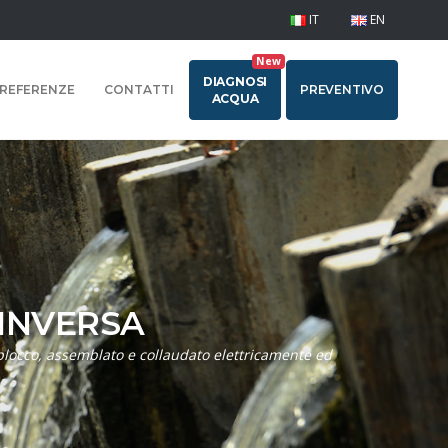
IT
EN
New
DIAGNOSI
REFERENZE
CONTATTI
PREVENTIVO
ACQUA
 INVERSA
oblocco, assemblato e collaudato elettricamente ed