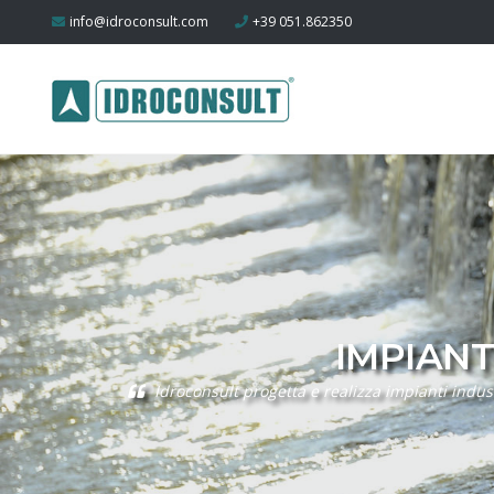
info@idroconsult.com
+39 051.862350
IMPIANT
Idroconsult progetta e realizza impianti indu